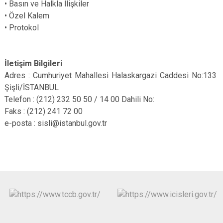
•
Basın ve Halkla İlişkiler
Çatalca
Şile
Esenyurt
•
Özel Kalem
Esenler
Silivri
Sancaktepe
•
Protokol
Eyüpsultan
Şişli
Sultangazi
İletişim Bilgileri
Adres : Cumhuriyet Mahallesi Halaskargazi Caddesi No:133
Şişli/İSTANBUL
Telefon : (212) 232 50 50 / 14 00 Dahili No:
Faks : (212) 241 72 00
e-posta : sisli@istanbul.gov.tr