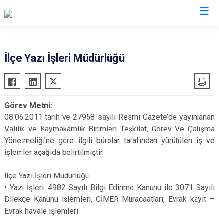
İstanbul
İlçe Yazı İşleri Müdürlüğü
Adalar
Fatih
Sultanbeyli
Avcılar
Gaziosmanpaşa
Tuzla
Görev Metni:
Bağcılar
Güngören
Ümraniye
08.06.2011 tarih ve 27958 sayılı Resmi Gazete’de yayınlanan
Bahçelievler
Kadıköy
Üsküdar
Valilik ve Kaymakamlık Birimleri Teşkilat, Görev Ve Çalışma
Bakırköy
Kağıthane
Zeytinburnu
Yönetmeliği’ne göre ilgili bürolar tarafından yürütülen iş ve
işlemler aşağıda belirtilmiştir.
Bayrampaşa
Kartal
Arnavutköy
Beşiktaş
Küçükçekmece
Ataşehir
İlçe Yazı İşleri Müdürlüğü
Beykoz
Maltepe
Başakşehir
•
Yazı İşleri; 4982 Sayılı Bilgi Edinme Kanunu ile 3071 Sayılı
Beyoğlu
Pendik
Beylikdüzü
Dilekçe Kanunu işlemleri, CİMER Müracaatları, Evrak kayıt –
Evrak havale işlemleri.
Büyükçekmece
Sarıyer
Çekmeköy