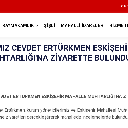
e-De
KAYMAKAMLIK
ŞİŞLİ
MAHALLİ İDARELER
HİZMET
İstanbul
Z CEVDET ERTÜRKMEN ESKİŞEHİ
TARLIĞI'NA ZİYARETTE BULUND
Adalar
Avcılar
Bağcılar
Bahçelievler
VDET ERTÜRKMEN ESKİŞEHİR MAHALLE MUHTARLIĞI'NA Z
Bakırköy
Bayrampaşa
rkmen, kurum yöneticilerimiz ve Eskişehir Mahallesi Muhtarı 
ne ziyaretleri gerçekleştirerek mahallede incelemelerde bulundu
Beşiktaş