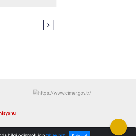
misyonu
nda bilgi edinmek için
tıklayınız
Kabul et