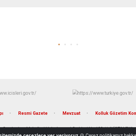
pı
Resmi Gazete
Mevzuat
Kolluk Gözetim Ko
Cumhuriyet Mahallesi Halaskargazi Caddesi No:133 Şişli/İSTANBUL
 sitemizde çerezlere yer veriyoruz
🍪 Çerez politikamız hakkı