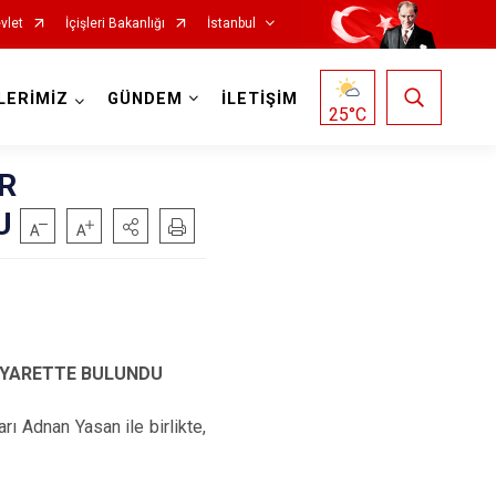
vlet
İçişleri Bakanlığı
İstanbul
LERİMİZ
GÜNDEM
İLETİŞİM
25
°C
R
U
Fatih
Sultanbeyli
Gaziosmanpaşa
Tuzla
Güngören
Ümraniye
Kadıköy
Üsküdar
İYARETTE BULUNDU
Kağıthane
Zeytinburnu
Kartal
Arnavutköy
Adnan Yasan ile birlikte,
.
Küçükçekmece
Ataşehir