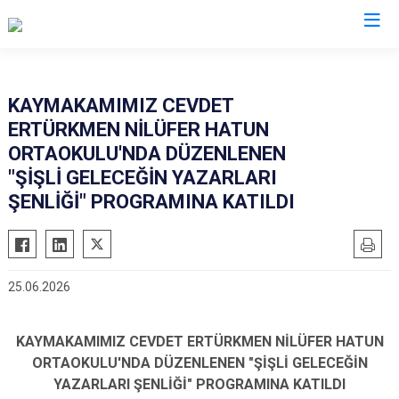
İstanbul
KAYMAKAMIMIZ CEVDET
ERTÜRKMEN NİLÜFER HATUN
Adalar
Fatih
Sultanbeyli
ORTAOKULU'NDA DÜZENLENEN
Avcılar
Gaziosmanpaşa
Tuzla
"ŞİŞLİ GELECEĞİN YAZARLARI
Bağcılar
Güngören
Ümraniye
ŞENLİĞİ" PROGRAMINA KATILDI
Bahçelievler
Kadıköy
Üsküdar
Bakırköy
Kağıthane
Zeytinburnu
Bayrampaşa
Kartal
Arnavutköy
25.06.2026
Beşiktaş
Küçükçekmece
Ataşehir
Beykoz
Maltepe
Başakşehir
KAYMAKAMIMIZ CEVDET ERTÜRKMEN NİLÜFER HATUN
Beyoğlu
Pendik
Beylikdüzü
ORTAOKULU'NDA DÜZENLENEN "ŞİŞLİ GELECEĞİN
YAZARLARI ŞENLİĞİ" PROGRAMINA KATILDI
Büyükçekmece
Sarıyer
Çekmeköy