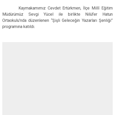
Çatalca
Şile
Esenyurt
Kaymakamımız Cevdet Ertürkmen, İlçe Millî Eğitim
Esenler
Silivri
Sancaktepe
Müdürümüz Sevgi Yücel ile birlikte Nilüfer Hatun
Ortaokulu’nda düzenlenen “Şişli Geleceğin Yazarları Şenliği”
Eyüpsultan
Şişli
Sultangazi
programına katıldı.