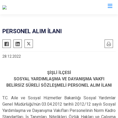
İstanbul
PERSONEL ALIM İLANI
Adalar
Fatih
Sultanbeyli
Avcılar
Gaziosmanpaşa
Tuzla
28.12.2022
Bağcılar
Güngören
Ümraniye
Bahçelievler
Kadıköy
Üsküdar
ŞİŞLİ İLÇESİ
Bakırköy
Kağıthane
Zeytinburnu
SOSYAL YARDIMLAŞMA VE DAYANIŞMA VAKFI
Bayrampaşa
Kartal
Arnavutköy
BELİRSİZ SÜRELİ SÖZLEŞMELİ PERSONEL ALIM İLANI
Beşiktaş
Küçükçekmece
Ataşehir
T.C. Aile ve Sosyal Hizmetler Bakanlığı Sosyal Yardımlar
Beykoz
Maltepe
Başakşehir
Genel Müdürlüğü'nün 03.04.2012 tarihli 2012/12 sayılı Sosyal
Beyoğlu
Pendik
Beylikdüzü
Yardımlaşma ve Dayanışma Vakıfları Personelinin Norm Kadro
Büyükçekmece
Sarıyer
Çekmeköy
Standartları, İş Tanımları, Nitelikleri, Özlük Hakları ve Çalışma