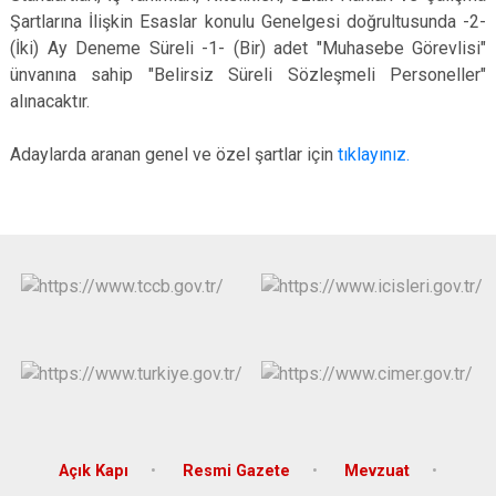
Çatalca
Şartlarına İlişkin Esaslar konulu Genelgesi doğrultusunda -2-
Şile
Esenyurt
(İki) Ay Deneme Süreli -1- (Bir) adet "Muhasebe Görevlisi"
Esenler
Silivri
Sancaktepe
ünvanına sahip "Belirsiz Süreli Sözleşmeli Personeller"
Eyüpsultan
Şişli
Sultangazi
alınacaktır.
Adaylarda aranan genel ve özel şartlar için
tıklayınız.
Açık Kapı
Resmi Gazete
Mevzuat