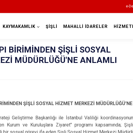
e-De
KAYMAKAMLIK
ŞİŞLİ
MAHALLİ İDARELER
HİZMET
İstanbul
API BİRİMİNDEN ŞİŞLİ SOSYAL
EZİ MÜDÜRLÜĞÜ'NE ANLAMLI
Adalar
Avcılar
Bağcılar
Bahçelievler
Bakırköy
 BİRİMİNDEN ŞİŞLİ SOSYAL HİZMET MERKEZİ MÜDÜRLÜĞÜ'NE
Bayrampaşa
teji Geliştirme Başkanlığı ile İstanbul Valiliği koordinasyonun
Beşiktaş
en Kurum ve Kuruluşlara Ziyaret" programı kapsamında; Şişl
i bir sosyal görevi ifa eden Şişli Sosyal Hizmet Merkezi Müdürlü