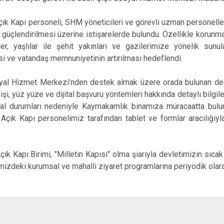
Beykoz
Beyoğlu
apı personeli, SHM yöneticileri ve görevli uzman personelle b
güçlendirilmesi üzerine istişarelerde bulundu. Özellikle korunm
Büyükçekme
ler, yaşlılar ile şehit yakınları ve gazilerimize yönelik sunu
Çatalca
si ve vatandaş memnuniyetinin artırılması hedeflendi.
Esenler
l Hizmet Merkezi’nden destek almak üzere orada bulunan deza
Eyüpsultan
işi, yüz yüze ve dijital başvuru yöntemleri hakkında detaylı bilgil
syal durumları nedeniyle Kaymakamlık binamıza müracaatta bul
i Açık Kapı personelimiz tarafından tablet ve formlar aracılığıy
apı Birimi, "Milletin Kapısı" olma şiarıyla devletimizin sıcak
mizdeki kurumsal ve mahalli ziyaret programlarına periyodik ola