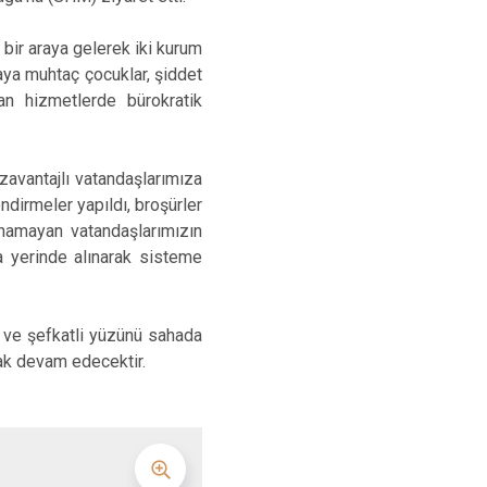
Maltepe
Başakşehir
Pendik
Beylikdüzü
ir araya gelerek iki kurum
aya muhtaç çocuklar, şiddet
ce
Sarıyer
Çekmeköy
lan hizmetlerde bürokratik
Şile
Esenyurt
Silivri
Sancaktepe
vantajlı vatandaşlarımıza
Şişli
Sultangazi
endirmeler yapıldı, broşürler
unamayan vatandaşlarımızın
la yerinde alınarak sisteme
 ve şefkatli yüzünü sahada
rak devam edecektir.