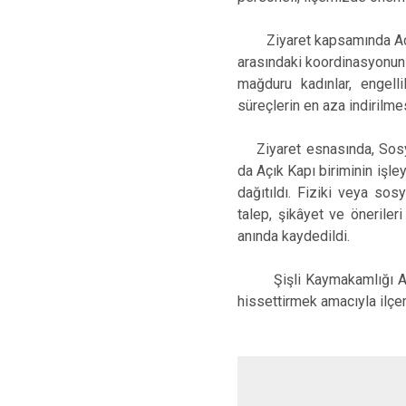
Ziyaret kapsamında Açık K
arasındaki koordinasyonun 
mağduru kadınlar, engelli
süreçlerin en aza indirilme
Ziyaret esnasında, Sosya
da Açık Kapı biriminin işley
dağıtıldı. Fiziki veya so
talep, şikâyet ve öneriler
anında kaydedildi.
Şişli Kaymakamlığı Açık K
hissettirmek amacıyla ilçe