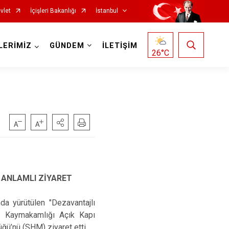
vlet
İçişleri Bakanlığı
İstanbul
LERİMİZ
GÜNDEM
İLETİŞİM
26
°C
Fatih
Sultanbeyli
Gaziosmanpaşa
Tuzla
Güngören
Ümraniye
Kadıköy
Üsküdar
Kağıthane
Zeytinburnu
 ANLAMLI ZİYARET
Kartal
Arnavutköy
da yürütülen "Dezavantajlı
Küçükçekmece
Ataşehir
i Kaymakamlığı Açık Kapı
ğü’nü (SHM) ziyaret etti.